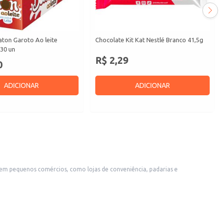
aton Garoto Ao leite
Chocolate Kit Kat Nestlé Branco 41,5g
30 un
R$ 2,29
0
ADICIONAR
ADICIONAR
te para uso doméstico, seja para consumo individual ou para compor cestas de presentes e lembrancinhas.