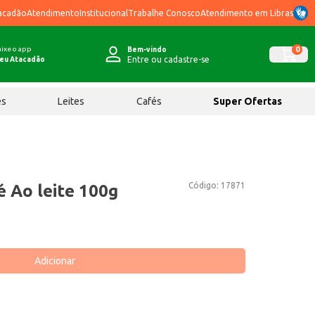
acadão
Atendimento
Institucional
Trabalhe Conosco
Atendimento em Libras
ixe o app
0
Bem-vindo
Entre ou cadastre-se
eu Atacadão
ês
Leites
Cafés
Super Ofertas
Código:
17871
 Ao leite 100g
Adicionar