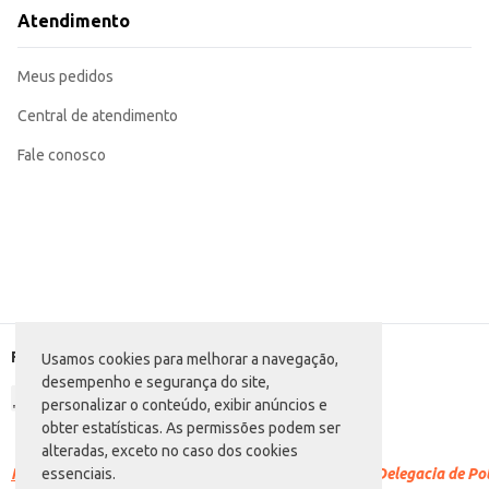
O Chocolate Nestlé ao Leite oferece um produto de qualidade reconhecida, c
Atendimento
varejistas e consumidores finais.
Marca: Nestlé
Departamento: Mercearia
Meus pedidos
Categoria: Barra de chocolate
Conteúdo: 100g
EAN: 57867932
Central de atendimento
Fale conosco
Formas de pagamento
Usamos cookies para melhorar a navegação,
desempenho e segurança do site,
personalizar o conteúdo, exibir anúncios e
obter estatísticas. As permissões podem ser
alteradas, exceto no caso dos cookies
Racismo é crime.
Denuncie. Disque 100 ou procure a Delegacia de Polí
essenciais.