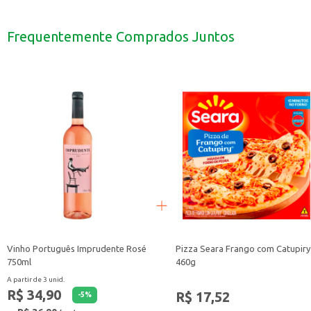
Uma boa opção para revenda em pequenos comércios, como mercados e loja
Pode ser incluído em cestas de presentes e lembrancinhas.
O Chocolate Nestlé Chokito é uma escolha prática e saborosa para diverso
Frequentemente Comprados Juntos
Vinho Português Imprudente Rosé
Pizza Seara Frango com Catupiry
750ml
460g
A partir de 3 unid.
R$ 34,90
R$ 17,52
-
5
%