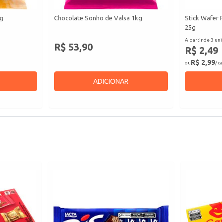
kg
Chocolate Sonho de Valsa 1kg
Stick Wafer
25g
A partir de 3 uni
R$ 53,90
R$ 2,49
R$ 2,99
ou
/ c
ADICIONAR