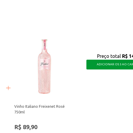
s de conveniência.
s momentos, oferecendo uma alternativa para quem aprecia um chocolate com i
Preço total
R$ 1
ADICIONAR OS 3 AO CA
Vinho Italiano Freixenet Rosé
750ml
R$ 89,90