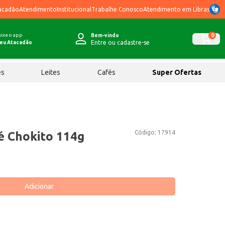
acadão
Atendimento
Institucional
Trabalhe Conosco
Atendimento em Libras
ixe o app
0
Bem-vindo
Entre ou cadastre-se
eu Atacadão
ês
Leites
Cafés
Super Ofertas
Código:
17914
é Chokito 114g
Adicionar