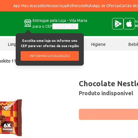
App Meu Atacadão
Nossas lojas
Folhetos
WhatsApp de Ofertas
Cartão At
Entregue pela Loja - Vila Maria
Ba
para o CEP
02170-901
M
Escolha uma loja ou informe seu
Limpeza
Chocolates
Higiene
Beb
CEP para ver ofertas da sua região
INFORMAR LOCALIZAÇÃO
hokito 114g
Chocolate Nestl
Produto indisponível