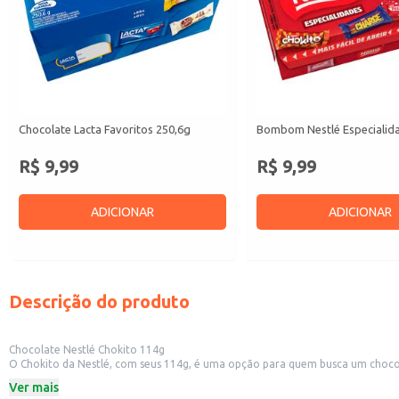
Chocolate Lacta Favoritos 250,6g
Bombom Nestlé Especialid
R$ 9,99
R$ 9,99
ADICIONAR
ADICIONAR
Descrição do produto
Chocolate Nestlé Chokito 114g
O Chokito da Nestlé, com seus 114g, é uma opção para quem busca um chocol
Dicas de Uso:
Ver mais
Perfeito para ter em casa e consumir como sobremesa.