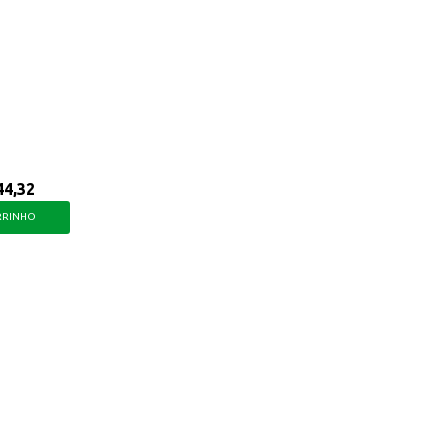
ngredientes que proporcionam uma experiência agradável.
44,32
RRINHO