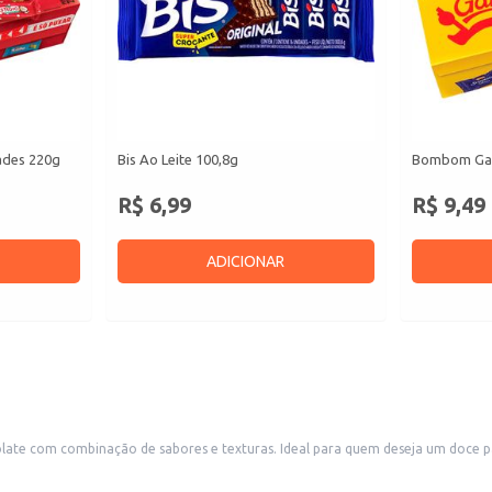
ades 220g
Bis Ao Leite 100,8g
Bombom Gar
R$ 6,99
R$ 9,49
ADICIONAR
ate com combinação de sabores e texturas. Ideal para quem deseja um doce pa