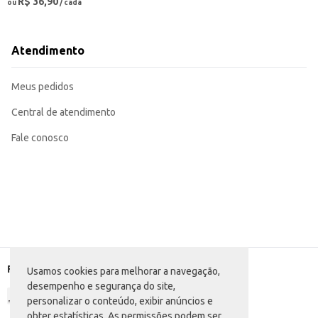
R$ 36,90
ou
/ cada
Atendimento
Meus pedidos
Central de atendimento
Fale conosco
Formas de pagamento
Usamos cookies para melhorar a navegação,
desempenho e segurança do site,
personalizar o conteúdo, exibir anúncios e
obter estatísticas. As permissões podem ser