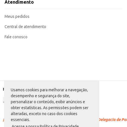
Atendimento
Meus pedidos
Central de atendimento
Fale conosco
Formas de pagamento
Usamos cookies para melhorar a navegação,
desempenho e segurança do site,
personalizar o conteúdo, exibir anúncios e
obter estatísticas. As permissões podem ser
alteradas, exceto no caso dos cookies
Racismo é crime.
Denuncie. Disque 100 ou procure a Delegacia de Polí
essenciais.
Acesse a nossa Política de Privacidade.