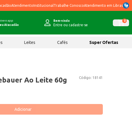
acadão
Atendimento
Institucional
Trabalhe Conosco
Atendimento em Libras
ixe o app
0
Bem-vindo
Entre ou cadastre-se
eu Atacadão
ês
Leites
Cafés
Super Ofertas
Código:
18141
bauer Ao Leite 60g
Adicionar