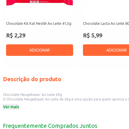
Chocolate Kit Kat Nestlé Ao Leite 41,5g
Chocolate Lacta Ao Leite 8
R$ 2,29
R$ 5,99
ADICIONAR
ADICIONAR
Descrição do produto
Chocolate Neugebauer Ao Leite 60g
O Chocolate Neugebauer Ao Leite de 60g é uma opção para quem aprecia o sa
Dicas de Uso:
Ver mais
Perfeito para um lanche rápido e saboroso.
Uma boa opção para incluir em cestas de presentes.
Pode ser utilizado para complementar receitas de sobremesas.
O Chocolate Neugebauer Ao Leite 60g oferece uma alternativa para satisfaze
Frequentemente Comprados Juntos