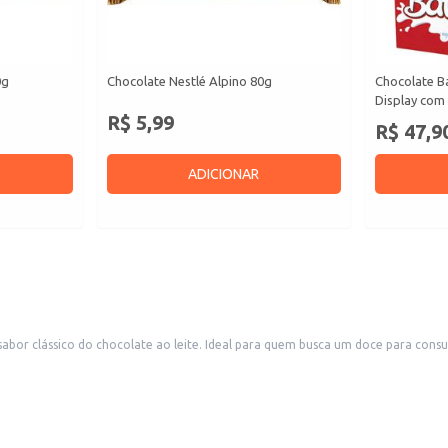
0g
Chocolate Nestlé Alpino 80g
Chocolate B
Display com 
R$ 5,99
R$ 47,9
ADICIONAR
bor clássico do chocolate ao leite. Ideal para quem busca um doce para consu
r a vontade de comer um chocolate, seja para consumo próprio ou para oferece