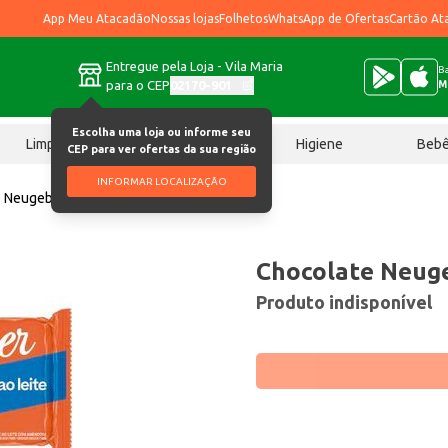
App Meu Atacadão
Nossas lojas
Folhetos
WhatsApp de Ofertas
Cartão At
Entregue pela Loja - Vila Maria
Ba
para o CEP
02170-901
M
Escolha uma loja ou informe seu
Limpeza
Chocolates
Higiene
Beb
CEP para ver ofertas da sua região
INFORMAR LOCALIZAÇÃO
 Neugebauer Ao Leite 60g
Chocolate Neuge
Produto indisponível