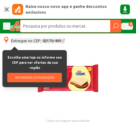
Baixe nosso novo app e ganhe descontos
exclusivos
0
Entregue no CEP:
02170-901
Escolha uma loja ou informe seu
CEP para ver ofertas da sua
região
INFORMAR LOCALIZAÇÃO
Clique na imagem para ampliar.