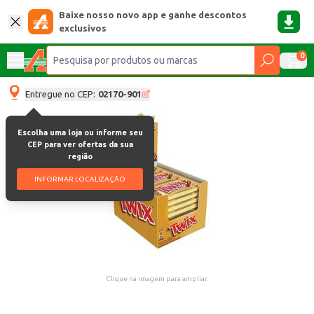
Baixe nosso novo app e ganhe descontos
exclusivos
0
Entregue no CEP:
02170-901
Escolha uma loja ou informe seu
CEP para ver ofertas da sua
região
INFORMAR LOCALIZAÇÃO
Clique na imagem para ampliar.