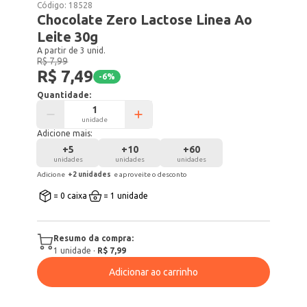
Código:
18528
Chocolate Zero Lactose Linea Ao
Leite 30g
A partir de 3 unid.
R$ 7,99
R$ 7,49
-
6
%
Quantidade:
unidade
Adicione mais:
+
5
+
10
+
60
unidades
unidades
unidades
Adicione
+
2
unidade
s
e aproveite o desconto
= 0 caixa
= 1 unidade
Resumo da compra:
1
unidade
·
R$ 7,99
Adicionar ao carrinho