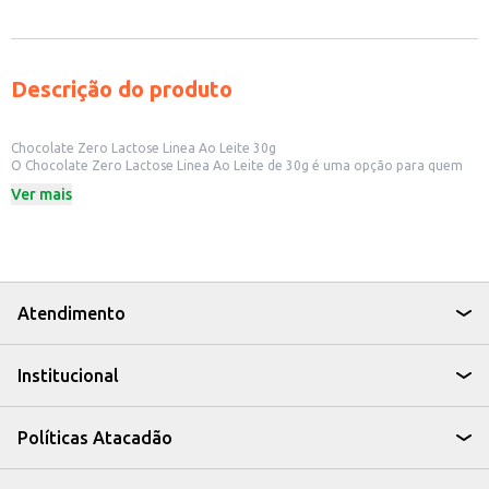
Descrição do produto
Chocolate Zero Lactose Linea Ao Leite 30g
O Chocolate Zero Lactose Linea Ao Leite de 30g é uma opção para quem
busca um chocolate com sabor e que se encaixe em dietas com restrição à
Ver mais
lactose. Ideal para quem não abre mão de um chocolate saboroso, sem
abrir mão dos cuidados com a saúde.
Dicas de Uso:
Perfeito para um lanche rápido e saboroso.
Ideal para levar na bolsa ou mochila e consumir a qualquer hora do dia.
Pode ser utilizado como ingrediente em receitas de sobremesas, como
bolos e mousses, para quem busca uma opção sem lactose.
Atendimento
Com o Chocolate Zero Lactose Linea Ao Leite, você tem uma alternativa
saborosa e prática para satisfazer a vontade de comer chocolate, sem
abrir mão de uma dieta equilibrada.
Institucional
Políticas Atacadão