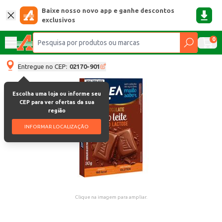
Baixe nosso novo app e ganhe descontos
exclusivos
0
Entregue no CEP:
02170-901
Escolha uma loja ou informe seu
CEP para ver ofertas da sua
região
INFORMAR LOCALIZAÇÃO
Clique na imagem para ampliar.