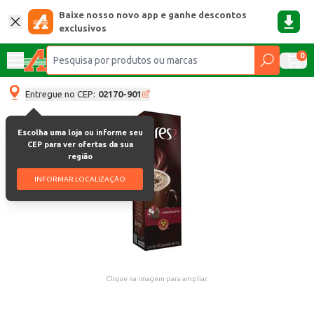
Baixe nosso novo app e ganhe descontos
exclusivos
0
Entregue no CEP:
02170-901
Escolha uma loja ou informe seu
CEP para ver ofertas da sua
região
INFORMAR LOCALIZAÇÃO
Clique na imagem para ampliar.