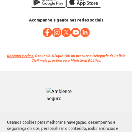
Acompanhe a gente nas redes sociais
Racismo é crime.
Denuncie. Disque 100 ou procure a Delegacia de Polícia
Civil mais próxima ou o Ministério Público.
Atacadão S.A.
Usamos cookies para melhorar a navegação, desempenho e
Avenida Morvan Dias de Figueiredo, 6169, Vila Maria, São Paulo - SP | CEP
segurança do site, personalizar o conteúdo, exibir anúncios e
02170-901 | CNPJ: 75.315.333/0001-09