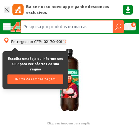
Baixe nosso novo app e ganhe descontos
exclusivos
0
Entregue no CEP:
02170-901
Escolha uma loja ou informe seu
CEP para ver ofertas da sua
região
INFORMAR LOCALIZAÇÃO
Clique na imagem para ampliar.