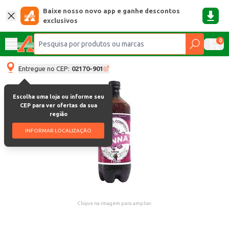
Baixe nosso novo app e ganhe descontos
exclusivos
0
Entregue no CEP:
02170-901
Escolha uma loja ou informe seu
CEP para ver ofertas da sua
região
INFORMAR LOCALIZAÇÃO
Clique na imagem para ampliar.