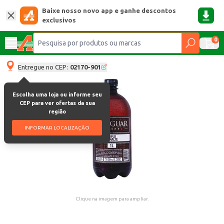
Baixe nosso novo app e ganhe descontos
exclusivos
0
Entregue no CEP:
02170-901
Escolha uma loja ou informe seu
CEP para ver ofertas da sua
região
INFORMAR LOCALIZAÇÃO
Clique na imagem para ampliar.