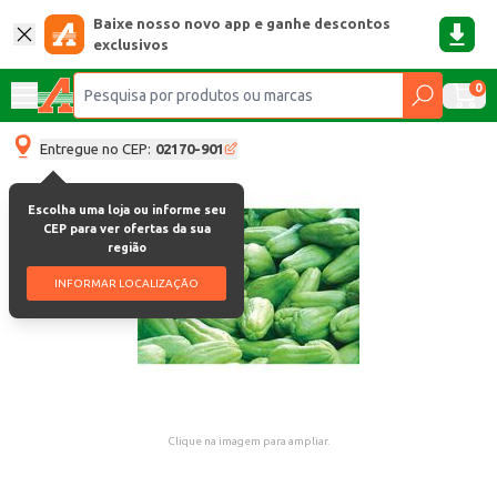
Baixe nosso novo app e ganhe descontos
exclusivos
0
Entregue no CEP:
02170-901
Escolha uma loja ou informe seu
CEP para ver ofertas da sua
região
INFORMAR LOCALIZAÇÃO
Clique na imagem para ampliar.