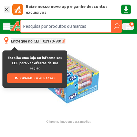
Baixe nosso novo app e ganhe descontos
exclusivos
0
Entregue no CEP:
02170-901
Escolha uma loja ou informe seu
CEP para ver ofertas da sua
região
INFORMAR LOCALIZAÇÃO
Clique na imagem para ampliar.