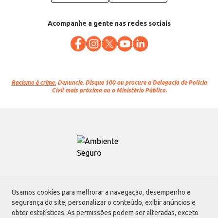
Acompanhe a gente nas redes sociais
Racismo é crime.
Denuncie. Disque 100 ou procure a Delegacia de Polícia
Civil mais próxima ou o Ministério Público.
Atacadão S.A.
Usamos cookies para melhorar a navegação, desempenho e
Avenida Morvan Dias de Figueiredo, 6169, Vila Maria, São Paulo - SP | CEP
segurança do site, personalizar o conteúdo, exibir anúncios e
02170-901 | CNPJ: 75.315.333/0001-09
obter estatísticas. As permissões podem ser alteradas, exceto