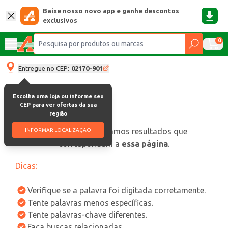
Baixe nosso novo app e ganhe descontos
exclusivos
0
Entregue no CEP:
02170-901
Escolha uma loja ou informe seu
CEP para ver ofertas da sua
região
oops, não encontramos resultados que
INFORMAR LOCALIZAÇÃO
correspondam a
essa página
.
Dicas:
Verifique se a palavra foi digitada corretamente.
Tente palavras menos específicas.
Tente palavras-chave diferentes.
Faça buscas relacionadas.