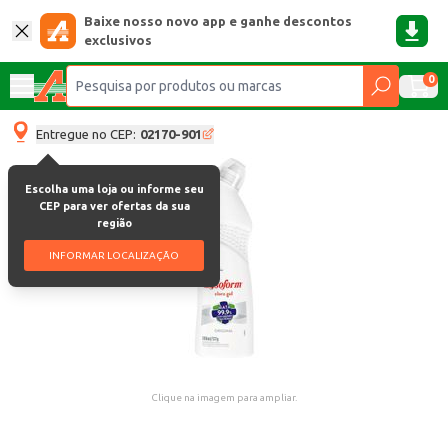
Baixe nosso novo app e ganhe descontos
exclusivos
0
Entregue no CEP:
02170-901
Escolha uma loja ou informe seu
CEP para ver ofertas da sua
região
INFORMAR LOCALIZAÇÃO
Clique na imagem para ampliar.