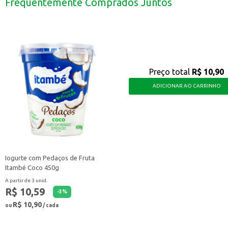
Frequentemente Comprados Juntos
Perfeita para ser utilizada em lanchonetes e restaurantes.
A Coalhada Canto de Minas Integral é uma opção saborosa e nutritiva, que po
Preço total
R$ 10,90
ADICIONAR AO CARRINHO
Iogurte com Pedaços de Fruta
Itambé Coco 450g
A partir de 3 unid.
R$ 10,59
-
3
%
R$ 10,90
ou
/ cada