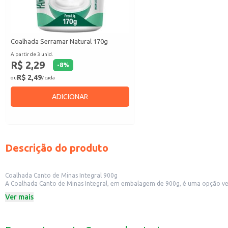
Coalhada Serramar Natural 170g
A partir de 3 unid.
R$ 2,29
-
8
%
R$ 2,49
ou
/ cada
ADICIONAR
Descrição do produto
Coalhada Canto de Minas Integral 900g
A Coalhada Canto de Minas Integral, em embalagem de 900g, é uma opção vers
dia, seja para consumo doméstico ou para oferecer em estabelecimentos com
Ver mais
Dicas de Uso:
Pode ser consumida pura, no café da manhã ou lanche da tarde.
Utilize como acompanhamento em pratos salgados, como saladas e wraps.
Adicione frutas, mel ou granola para um lanche mais completo.