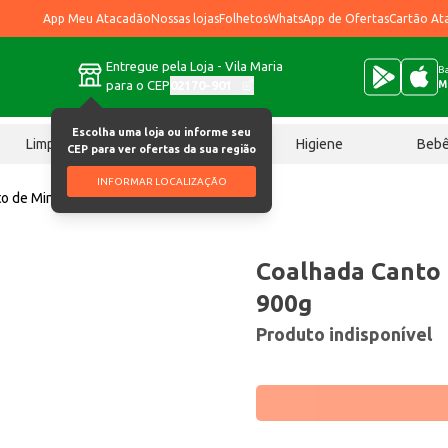
App Meu Atacadão
Nossas lojas
Folhetos
WhatsApp de Ofertas
Cartão At
Entregue pela Loja - Vila Maria
Ba
para o CEP
02170-901
M
Escolha uma loja ou informe seu
Limpeza
Chocolates
Higiene
Beb
CEP para ver ofertas da sua região
INFORMAR LOCALIZAÇÃO
o de Minas Integral 900g
Coalhada Canto 
900g
Produto indisponível