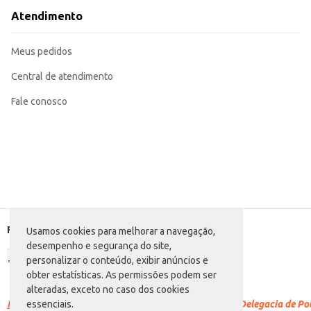
Atendimento
Meus pedidos
Central de atendimento
Fale conosco
Formas de pagamento
Usamos cookies para melhorar a navegação,
desempenho e segurança do site,
personalizar o conteúdo, exibir anúncios e
obter estatísticas. As permissões podem ser
alteradas, exceto no caso dos cookies
Racismo é crime.
Denuncie. Disque 100 ou procure a Delegacia de Polí
essenciais.