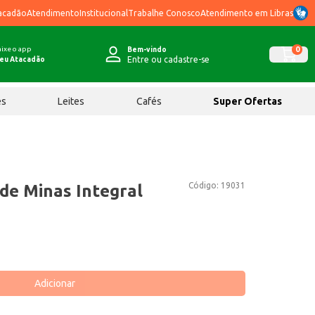
acadão
Atendimento
Institucional
Trabalhe Conosco
Atendimento em Libras
ixe o app
0
Bem-vindo
Entre ou cadastre-se
eu Atacadão
ês
Leites
Cafés
Super Ofertas
Código:
19031
de Minas Integral
Adicionar