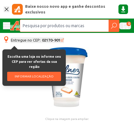
Baixe nosso novo app e ganhe descontos
exclusivos
0
Entregue no CEP:
02170-901
Escolha uma loja ou informe seu
CEP para ver ofertas da sua
região
INFORMAR LOCALIZAÇÃO
Clique na imagem para ampliar.