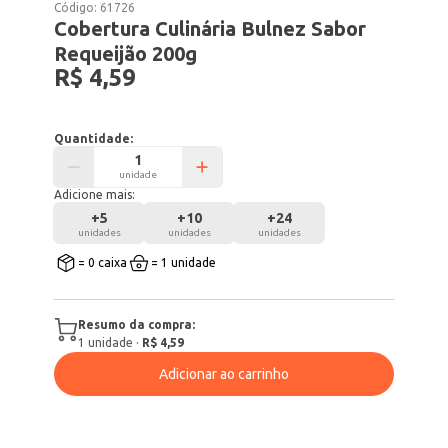
Código:
61726
Cobertura Culinária Bulnez Sabor
Requeijão 200g
R$ 4,59
Quantidade:
unidade
Adicione mais:
+
5
+
10
+
24
unidades
unidades
unidades
= 0 caixa
= 1 unidade
Resumo da compra:
1
unidade
·
R$ 4,59
Adicionar ao carrinho