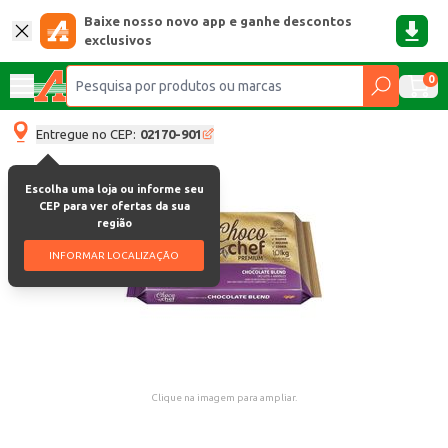
Baixe nosso novo app e ganhe descontos
exclusivos
0
Entregue no CEP:
02170-901
Escolha uma loja ou informe seu
CEP para ver ofertas da sua
região
INFORMAR LOCALIZAÇÃO
Clique na imagem para ampliar.