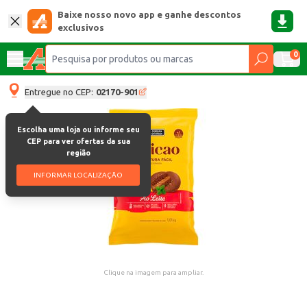
Baixe nosso novo app e ganhe descontos
exclusivos
0
Entregue no CEP:
02170-901
Escolha uma loja ou informe seu
CEP para ver ofertas da sua
região
INFORMAR LOCALIZAÇÃO
Clique na imagem para ampliar.