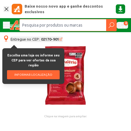
Baixe nosso novo app e ganhe descontos
exclusivos
0
Entregue no CEP:
02170-901
Escolha uma loja ou informe seu
CEP para ver ofertas da sua
região
INFORMAR LOCALIZAÇÃO
Clique na imagem para ampliar.