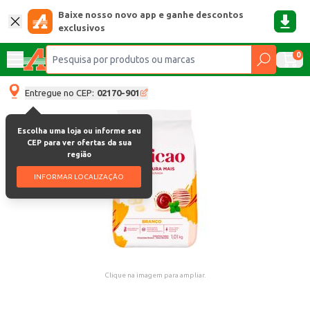
Baixe nosso novo app e ganhe descontos
exclusivos
0
Entregue no CEP:
02170-901
Escolha uma loja ou informe seu
CEP para ver ofertas da sua
região
INFORMAR LOCALIZAÇÃO
Clique na imagem para ampliar.