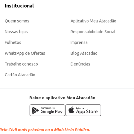
e rendimento.
Institucional
eceitas, seja em larga escala ou para uso pessoal. Seu formato em barra e peso de 1,01kg contribuem para um m
Quem somos
Aplicativo Meu Atacadão
Nossas lojas
Responsabilidade Social
Folhetos
Imprensa
WhatsApp de Ofertas
Blog Atacadão
Trabalhe conosco
Denúncias
Cartão Atacadão
Baixe o aplicativo Meu Atacadão
cia Civil mais próxima ou o Ministério Público.