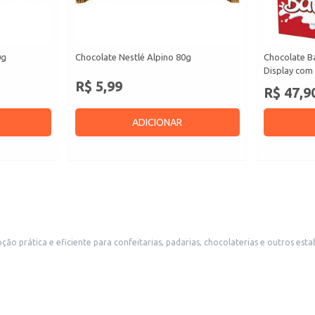
0g
Chocolate Nestlé Alpino 80g
Chocolate B
Display com 
R$ 5,99
R$ 47,9
ADICIONAR
o prática e eficiente para confeitarias, padarias, chocolaterias e outros esta
nte escolha para quem busca um produto de qualidade para uso doméstico, permitindo
as.