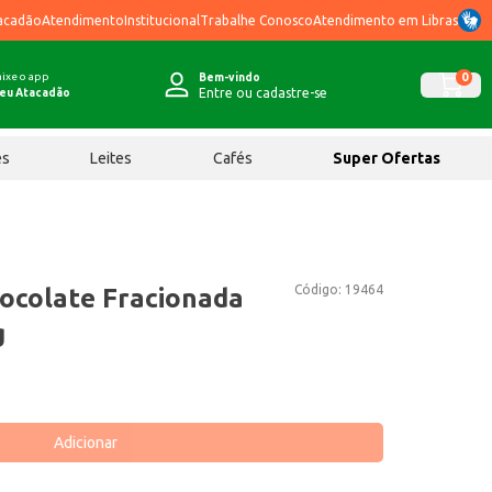
acadão
Atendimento
Institucional
Trabalhe Conosco
Atendimento em Libras
ixe o app
0
Bem-vindo
Entre ou cadastre-se
eu Atacadão
ês
Leites
Cafés
Super Ofertas
Código:
19464
ocolate Fracionada
g
Adicionar