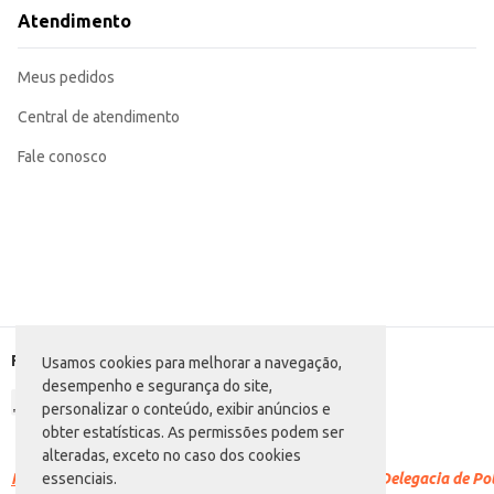
Adequada para uso em estabelecimentos comerciais que buscam praticidade 
Atendimento
Recomendada para uso doméstico na preparação de doces e sobremesas.
A Cobertura de Chocolate Fracionada Mavalério proporciona praticidade e um resultado consistente em suas r
custo-benefício e otimização do processo de produção.
Meus pedidos
Marca: Mavalério
Departamento: Mercearia
Categoria: Barra de chocolate
Central de atendimento
Conteúdo: 1,01kg
EAN: 75355982
Fale conosco
Formas de pagamento
Usamos cookies para melhorar a navegação,
desempenho e segurança do site,
personalizar o conteúdo, exibir anúncios e
obter estatísticas. As permissões podem ser
alteradas, exceto no caso dos cookies
Racismo é crime.
Denuncie. Disque 100 ou procure a Delegacia de Polí
essenciais.