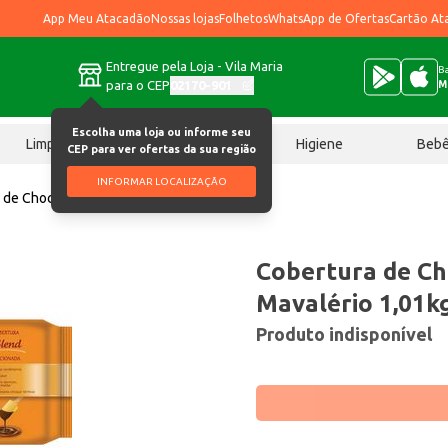
App Meu Atacadão
Nossas lojas
Folhetos
WhatsApp de Ofertas
Cartão At
Entregue pela Loja - Vila Maria
Ba
para o CEP
02170-901
M
Escolha uma loja ou informe seu
Limpeza
Chocolates
Higiene
Beb
CEP para ver ofertas da sua região
INFORMAR LOCALIZAÇÃO
 de Chocolate Fracionada Mavalério 1,01kg
Cobertura de Ch
Mavalério 1,01k
Produto indisponível