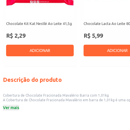
Chocolate Kit Kat Nestlé Ao Leite 41,5g
Chocolate Lacta Ao Leite 8
R$ 2,29
R$ 5,99
ADICIONAR
ADICIONAR
Descrição do produto
Cobertura de Chocolate Fracionada Mavalério Barra com 1,01kg
A Cobertura de Chocolate Fracionada Mavalério em barra de 1,01kg é uma opçã
apresentação em barra facilita o manuseio e o armazenamento, otimizando o trabalho na produção de diversos produtos. Também é uma excele
Ver mais
a criação de sobremesas e doces caseiros com praticidade.
Dicas de uso:
Ideal para cobertura de bolos, tortas e doces.
Perfeita para a produção de bombons, trufas e outros chocolates.
Pode ser utilizada no preparo de coberturas para sorvetes e outras sobremes