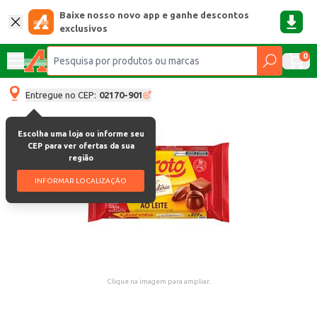
Baixe nosso novo app e ganhe descontos
exclusivos
0
Entregue no CEP:
02170-901
Escolha uma loja ou informe seu
CEP para ver ofertas da sua
região
INFORMAR LOCALIZAÇÃO
Clique na imagem para ampliar.