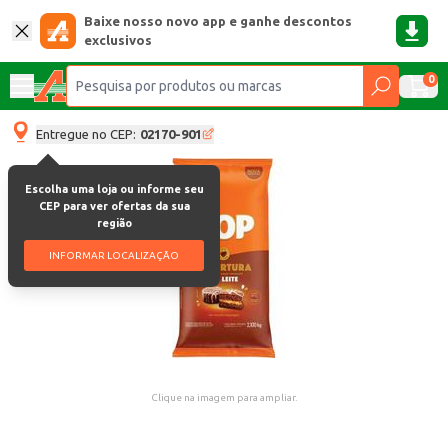
Baixe nosso novo app e ganhe descontos
exclusivos
0
Entregue no CEP:
02170-901
Escolha uma loja ou informe seu
CEP para ver ofertas da sua
região
INFORMAR LOCALIZAÇÃO
Clique na imagem para ampliar.