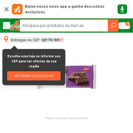
Baixe nosso novo app e ganhe descontos
exclusivos
0
Entregue no CEP:
02170-901
Escolha uma loja ou informe seu
CEP para ver ofertas da sua
região
INFORMAR LOCALIZAÇÃO
Clique na imagem para ampliar.