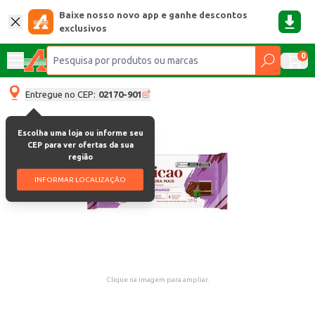
Baixe nosso novo app e ganhe descontos
exclusivos
0
Entregue no CEP:
02170-901
Escolha uma loja ou informe seu
CEP para ver ofertas da sua
região
INFORMAR LOCALIZAÇÃO
Clique na imagem para ampliar.