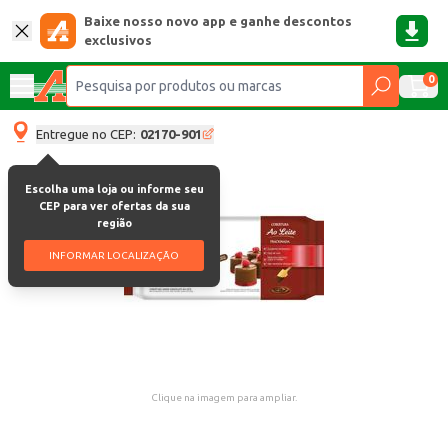
Baixe nosso novo app e ganhe descontos
exclusivos
0
Entregue no CEP:
02170-901
Escolha uma loja ou informe seu
CEP para ver ofertas da sua
região
INFORMAR LOCALIZAÇÃO
Clique na imagem para ampliar.