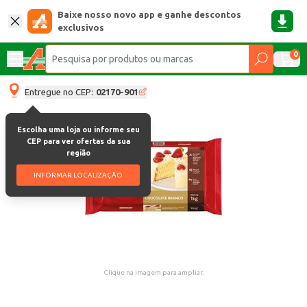
Baixe nosso novo app e ganhe descontos
exclusivos
0
Entregue no CEP:
02170-901
Escolha uma loja ou informe seu
CEP para ver ofertas da sua
região
INFORMAR LOCALIZAÇÃO
Clique na imagem para ampliar.