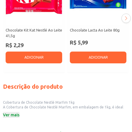
Chocolate Kit Kat Nestlé Ao Leite
Chocolate Lacta Ao Leite 80g
41,5g
R$ 5,99
R$ 2,29
ADICIONAR
ADICIONAR
Descrição do produto
Cobertura de Chocolate Nestlé Marfim 1kg
A Cobertura de Chocolate Nestlé Marfim, em embalagem de 1kg, é ideal
para quem busca praticidade e sabor em suas receitas. Perfeita para uso
Ver mais
em confeitarias, padarias e para quem trabalha com a produção de doces e
sobremesas, ela oferece versatilidade e um resultado consistente em suas
criações.
Dicas de Uso: