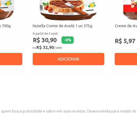
n 700g
Nutella Creme de Avelã 1 un 375g
Creme de Av
A partir de 3 unid.
R$ 30,90
R$ 5,97
-
6
%
R$ 32,90
ou
/ cada
ADICIONAR
quem busca praticidade e sabor em suas receitas. Desenvolvida para resistir à
panificação.