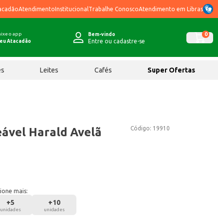
acadão
Atendimento
Institucional
Trabalhe Conosco
Atendimento em Libras
ixe o app
0
Bem-vindo
Entre ou cadastre-se
eu Atacadão
ês
Leites
Cafés
Super Ofertas
Código:
19910
ável Harald Avelã
ione mais:
+
5
+
10
unidades
unidades