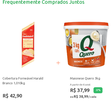
Frequentemente Comprados Juntos
Aplicação em pães e folhados, agregando sabor e valor.
A Cobertura Forneável Harald Avelã é uma opção versátil e eficiente para q
Cobertura Forneável Harald
Maionese Quero 3kg
Branco 1,010kg
A partir de 6 unid.
R$ 37,99
-
3
%
R$ 42,90
R$ 38,99
ou
/ cada