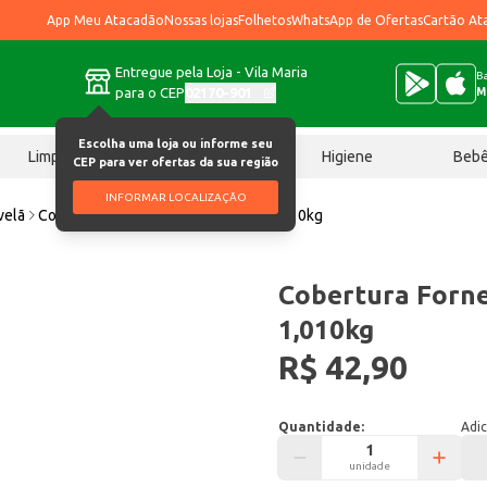
App Meu Atacadão
Nossas lojas
Folhetos
WhatsApp de Ofertas
Cartão At
Entregue pela Loja - Vila Maria
Ba
para o CEP
02170-901
M
Escolha uma loja ou informe seu
Limpeza
Chocolates
Higiene
Beb
CEP para ver ofertas da sua região
INFORMAR LOCALIZAÇÃO
velã
Cobertura Forneável Harald Avelã 1,010kg
Cobertura Forne
1,010kg
R$ 42,90
Quantidade:
Adic
unidade