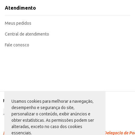
Atendimento
Meus pedidos
Central de atendimento
Fale conosco
Formas de pagamento
Usamos cookies para melhorar a navegação,
desempenho e segurança do site,
personalizar o conteúdo, exibir anúncios e
obter estatísticas. As permissões podem ser
alteradas, exceto no caso dos cookies
Racismo é crime.
Denuncie. Disque 100 ou procure a Delegacia de Polí
essenciais.