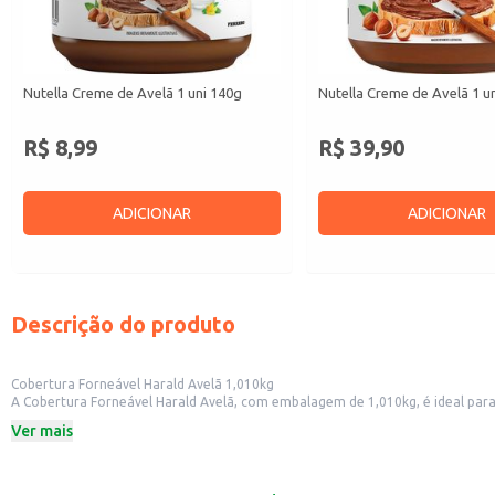
Nutella Creme de Avelã 1 uni 140g
Nutella Creme de Avelã 1 u
R$ 8,99
R$ 39,90
ADICIONAR
ADICIONAR
Descrição do produto
Cobertura Forneável Harald Avelã 1,010kg
A Cobertura Forneável Harald Avelã, com embalagem de 1,010kg, é ideal para 
processo de cocção, sendo perfeita para diversas aplicações na confeitaria e 
Ver mais
Dicas de Uso:
Recheio para bolos, tortas e cupcakes.
Cobertura para brownies e outras sobremesas.
Ingrediente em receitas de cookies e biscoitos.