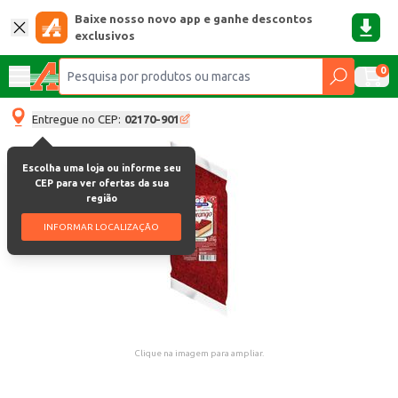
Baixe nosso novo app e ganhe descontos
exclusivos
0
Entregue no CEP:
02170-901
Escolha uma loja ou informe seu
CEP para ver ofertas da sua
região
INFORMAR LOCALIZAÇÃO
Clique na imagem para ampliar.