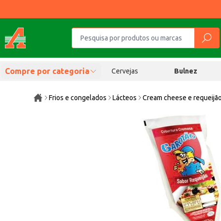
Compre por categoria
Cervejas
Bulnez
Frios e congelados
Lácteos
Cream cheese e requeijã