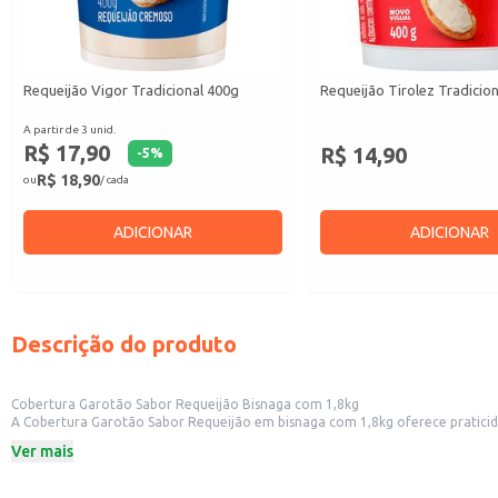
Requeijão Vigor Tradicional 400g
Requeijão Tirolez Tradicio
A partir de 3 unid.
R$ 17,90
R$ 14,90
-
5
%
R$ 18,90
ou
/ cada
ADICIONAR
ADICIONAR
Descrição do produto
Cobertura Garotão Sabor Requeijão Bisnaga com 1,8kg
A Cobertura Garotão Sabor Requeijão em bisnaga com 1,8kg oferece praticidade e rendimento para diversas aplicações. Sua embalagem em bisnaga
Ver mais
Dicas de uso:
Ideal para cobrir pães, bolos e outros produtos de confeitaria.
Pode ser utilizada como recheio em salgados e doces.