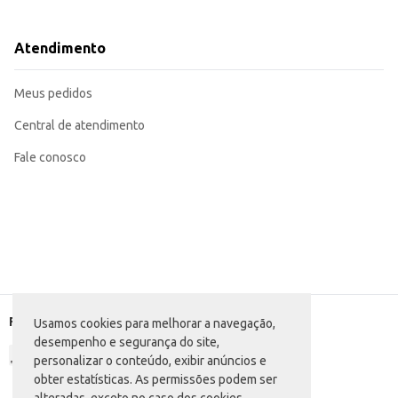
Serve como ingrediente em receitas caseiras, adicionando sabor e cremosida
Adequada para uso em estabelecimentos comerciais que buscam praticidade 
A Cobertura Garotão Sabor Requeijão apresenta-se como uma solução eficiente para quem busca um p
Atendimento
benefício, atendendo às necessidades de diferentes tipos de clientes.
Marca: Garotão
Departamento: Frios e congelados
Meus pedidos
Categoria: Cream cheese e requeijão
Conteúdo: 1,8kg
EAN: 59533983
Central de atendimento
Fale conosco
Formas de pagamento
Usamos cookies para melhorar a navegação,
desempenho e segurança do site,
personalizar o conteúdo, exibir anúncios e
obter estatísticas. As permissões podem ser