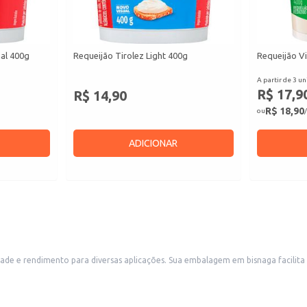
nal 400g
Requeijão Tirolez Light 400g
Requeijão Vi
A partir de 3 un
R$ 17,9
R$ 14,90
R$ 18,90
ou
/
ADICIONAR
 facilita o uso e o armazenamento, sendo ideal para estabelecimentos comerciais
como padarias, lanchonetes e restaurantes que utilizam coberturas em seus produtos. Também é uma opção conveniente pa