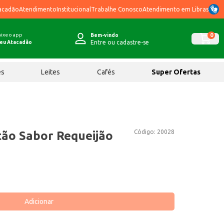
acadão
Atendimento
Institucional
Trabalhe Conosco
Atendimento em Libras
ixe o app
0
Bem-vindo
Entre ou cadastre-se
eu Atacadão
ês
Leites
Cafés
Super Ofertas
Código:
20028
ão Sabor Requeijão
Adicionar