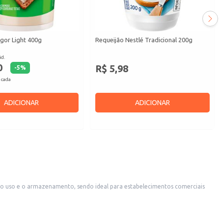
gor Light 400g
Requeijão Nestlé Tradicional 200g
id.
0
R$ 5,98
-
5
%
 cada
ADICIONAR
ADICIONAR
ra uso doméstico, permitindo a criação de receitas variadas com facilidade.