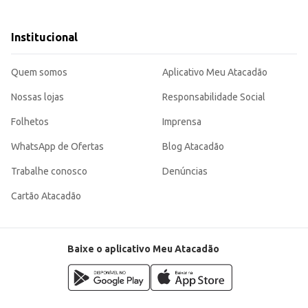
de.
e rendimento.
roduto versátil e de fácil aplicação, seja para uso profissional ou doméstico. Sua embalagem de 1,
Institucional
Quem somos
Aplicativo Meu Atacadão
Nossas lojas
Responsabilidade Social
Folhetos
Imprensa
WhatsApp de Ofertas
Blog Atacadão
Trabalhe conosco
Denúncias
Cartão Atacadão
Baixe o aplicativo Meu Atacadão