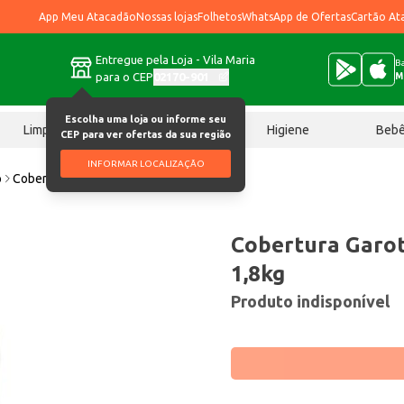
App Meu Atacadão
Nossas lojas
Folhetos
WhatsApp de Ofertas
Cartão At
Entregue pela Loja - Vila Maria
Ba
para o CEP
02170-901
M
Escolha uma loja ou informe seu
Limpeza
Chocolates
Higiene
Beb
CEP para ver ofertas da sua região
INFORMAR LOCALIZAÇÃO
o
Cobertura Garotão Sabor Requeijão 1,8kg
Cobertura Garot
1,8kg
Produto indisponível