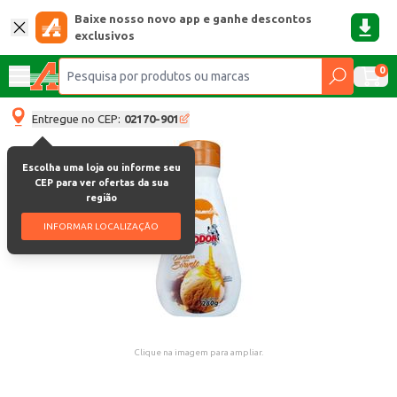
Baixe nosso novo app e ganhe descontos
exclusivos
0
Entregue no CEP:
02170-901
Escolha uma loja ou informe seu
CEP para ver ofertas da sua
região
INFORMAR LOCALIZAÇÃO
Clique na imagem para ampliar.