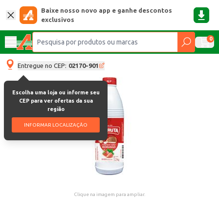
Baixe nosso novo app e ganhe descontos
exclusivos
0
Entregue no CEP:
02170-901
Escolha uma loja ou informe seu
CEP para ver ofertas da sua
região
INFORMAR LOCALIZAÇÃO
Clique na imagem para ampliar.