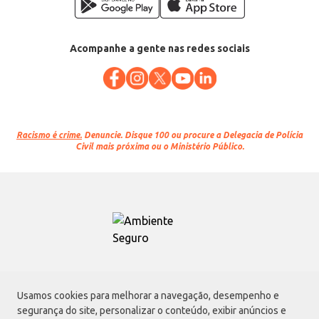
Acompanhe a gente nas redes sociais
Racismo é crime.
Denuncie. Disque 100 ou procure a Delegacia de Polícia
Civil mais próxima ou o Ministério Público.
Atacadão S.A.
Usamos cookies para melhorar a navegação, desempenho e
Avenida Morvan Dias de Figueiredo, 6169, Vila Maria, São Paulo - SP | CEP
segurança do site, personalizar o conteúdo, exibir anúncios e
02170-901 | CNPJ: 75.315.333/0001-09