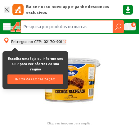
Baixe nosso novo app e ganhe descontos
exclusivos
0
Entregue no CEP:
02170-901
Escolha uma loja ou informe seu
CEP para ver ofertas da sua
região
INFORMAR LOCALIZAÇÃO
Clique na imagem para ampliar.