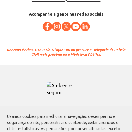
Acompanhe a gente nas redes sociais
Racismo é crime.
Denuncie. Disque 100 ou procure a Delegacia de Polícia
Civil mais próxima ou o Ministério Público.
Atacadão S.A.
Usamos cookies para melhorar a navegação, desempenho e
Avenida Morvan Dias de Figueiredo, 6169, Vila Maria, São Paulo - SP | CEP
segurança do site, personalizar o conteúdo, exibir anúncios e
02170-901 | CNPJ: 75.315.333/0001-09
obter estatísticas. As permissões podem ser alteradas, exceto