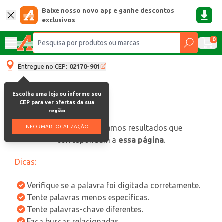
Baixe nosso novo app e ganhe descontos
exclusivos
0
Entregue no CEP:
02170-901
Escolha uma loja ou informe seu
CEP para ver ofertas da sua
região
oops, não encontramos resultados que
INFORMAR LOCALIZAÇÃO
correspondam a
essa página
.
Dicas:
Verifique se a palavra foi digitada corretamente.
Tente palavras menos específicas.
Tente palavras-chave diferentes.
Faça buscas relacionadas.