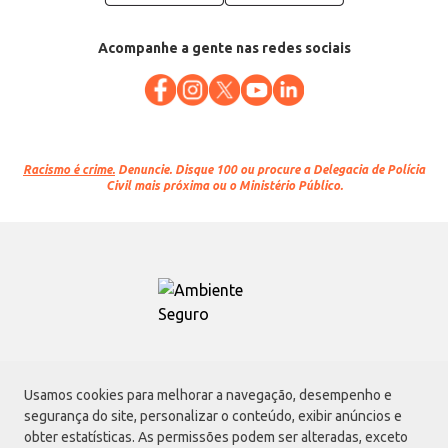
Acompanhe a gente nas redes sociais
Racismo é crime.
Denuncie. Disque 100 ou procure a Delegacia de Polícia
Civil mais próxima ou o Ministério Público.
Atacadão S.A.
Usamos cookies para melhorar a navegação, desempenho e
Avenida Morvan Dias de Figueiredo, 6169, Vila Maria, São Paulo - SP | CEP
segurança do site, personalizar o conteúdo, exibir anúncios e
02170-901 | CNPJ: 75.315.333/0001-09
obter estatísticas. As permissões podem ser alteradas, exceto