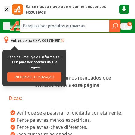
Baixe nosso novo app e ganhe descontos
exclusivos
0
Entregue no CEP:
02170-901
Escolha uma loja ou informe seu
CEP para ver ofertas da sua
região
oops, não encontramos resultados que
INFORMAR LOCALIZAÇÃO
correspondam a
essa página
.
Dicas:
Verifique se a palavra foi digitada corretamente.
Tente palavras menos específicas.
Tente palavras-chave diferentes.
Faça buscas relacionadas.