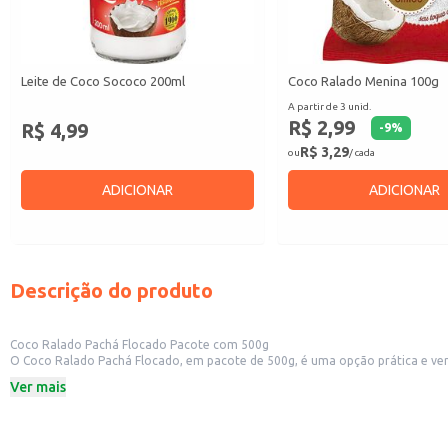
Leite de Coco Sococo 200ml
Coco Ralado Menina 100g
A partir de 3 unid.
R$ 2,99
R$ 4,99
-
9
%
R$ 3,29
ou
/ cada
ADICIONAR
ADICIONAR
Descrição do produto
Coco Ralado Pachá Flocado Pacote com 500g
O Coco Ralado Pachá Flocado, em pacote de 500g, é uma opção prática e vers
Ideal para uso em confeitarias, padarias e outros estabelecimentos comerciai
Ver mais
Perfeito para o preparo de bolos, tortas, doces e sobremesas.
Também pode ser utilizado em pratos salgados, como frango grelhado ou ma
Embalagem de 500g proporciona praticidade e bom rendimento.
Dicas de Uso: