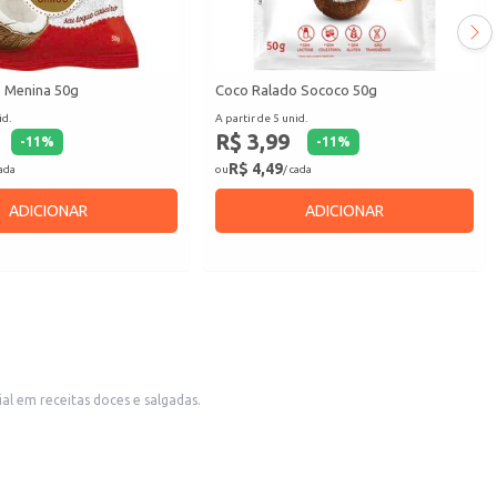
 Menina 50g
Coco Ralado Sococo 50g
id.
A partir de 5 unid.
R$ 3,99
-
11
%
-
11
%
R$ 4,49
cada
ou
/ cada
ADICIONAR
ADICIONAR
al em receitas doces e salgadas.