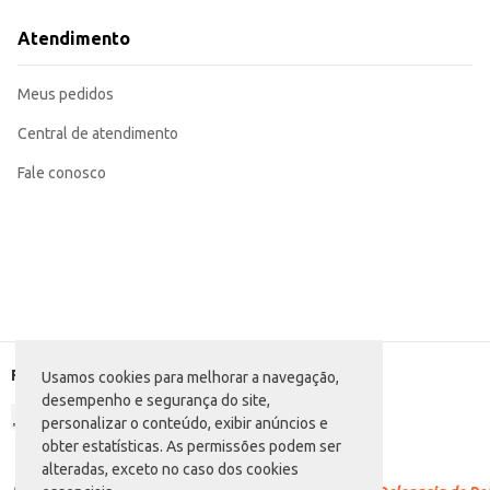
Utilize em receitas que pedem coco ralado, como bolos, tortas e doces.
Adicione em pratos salgados para dar um toque especial e saboroso.
Atendimento
Para um melhor resultado, utilize o coco ralado fresco após aberto.
O Coco Ralado Pachá Flocado oferece praticidade e sabor, sendo uma excele
Meus pedidos
Central de atendimento
Fale conosco
Formas de pagamento
Usamos cookies para melhorar a navegação,
desempenho e segurança do site,
personalizar o conteúdo, exibir anúncios e
obter estatísticas. As permissões podem ser
alteradas, exceto no caso dos cookies