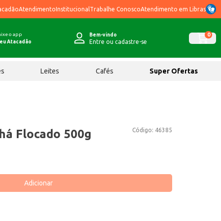
acadão
Atendimento
Institucional
Trabalhe Conosco
Atendimento em Libras
ixe o app
0
Bem-vindo
Entre ou cadastre-se
eu Atacadão
ês
Leites
Cafés
Super Ofertas
Código:
46385
há Flocado 500g
Adicionar