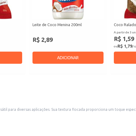
Leite de Coco Menina 200ml
Coco Ralado
A partir de 3 un
R$ 1,59
R$ 2,89
R$ 1,79
ou
/ 
ADICIONAR
átil para diversas aplicações. Sua textura flocada proporciona um toque especi
s.
ssas.