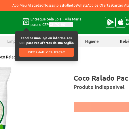
App Meu Atacadão
Nossas lojas
Folhetos
WhatsApp de Ofertas
Cartão At
Entregue pela Loja - Vila Maria
Ba
para o CEP
02170-901
M
Escolha uma loja ou informe seu
Limpeza
Chocolates
Higiene
Beb
CEP para ver ofertas da sua região
INFORMAR LOCALIZAÇÃO
co Ralado Pachá Flocado 500g
Coco Ralado Pac
Produto indisponível