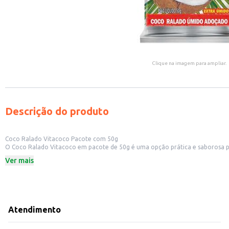
Clique na imagem para ampliar.
Descrição do produto
Coco Ralado Vitacoco Pacote com 50g
O Coco Ralado Vitacoco em pacote de 50g é uma opção prática e saborosa para
Formato prático em pacote de 50g.
Ver mais
Ideal para uso em receitas doces e salgadas.
Perfeito para incrementar bolos, tortas, doces e sobremesas.
Pode ser utilizado também em pratos salgados, como frango ao coco e outro
Dicas de Uso:
Utilize em bolos, tortas e outras receitas que pedem coco ralado.
Adicione aos seus doces para dar um toque especial.
Atendimento
Experimente em receitas de frango, peixe ou outros pratos salgados.
Para melhor conservação, mantenha o produto em local fresco e seco, após 
O Coco Ralado Vitacoco oferece praticidade e sabor em porções ideais para d