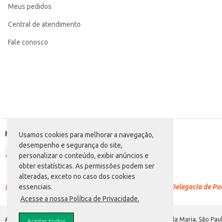
Meus pedidos
Central de atendimento
Fale conosco
Formas de pagamento
Usamos cookies para melhorar a navegação,
desempenho e segurança do site,
personalizar o conteúdo, exibir anúncios e
obter estatísticas. As permissões podem ser
alteradas, exceto no caso dos cookies
Racismo é crime.
Denuncie. Disque 100 ou procure a Delegacia de Polí
essenciais.
Acesse a nossa Política de Privacidade.
Atacadão S.A.
Avenida Morvan Dias de Figueiredo, 6169, Vila Maria, São Paul
Aceitar todos