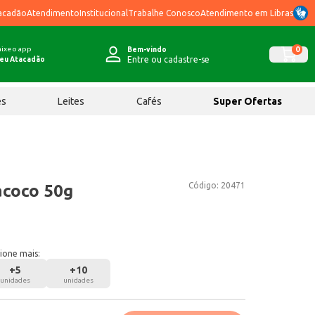
acadão
Atendimento
Institucional
Trabalhe Conosco
Atendimento em Libras
ixe o app
0
Bem-vindo
Entre ou cadastre-se
eu Atacadão
ês
Leites
Cafés
Super Ofertas
Código:
20471
acoco 50g
ione mais:
+
5
+
10
unidades
unidades