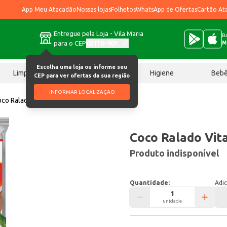
App Meu Atacadão
Nossas lojas
Folhetos
WhatsApp de Ofertas
Cartão At
Entregue pela Loja - Vila Maria
Ba
para o CEP
02170-901
M
Escolha uma loja ou informe seu
Limpeza
Chocolates
Higiene
Beb
CEP para ver ofertas da sua região
INFORMAR LOCALIZAÇÃO
co Ralado Vitacoco 50g
Coco Ralado Vit
Produto indisponível
Quantidade:
Adic
unidade