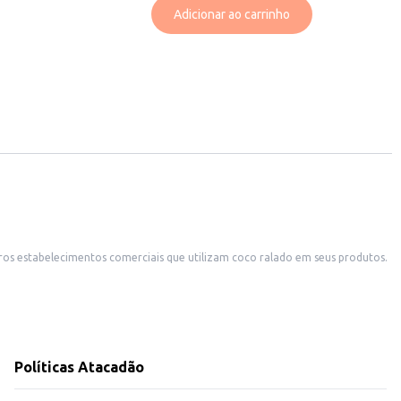
Adicionar ao carrinho
tros estabelecimentos comerciais que utilizam coco ralado em seus produtos.
Políticas Atacadão
ibuem para o sucesso de suas receitas.