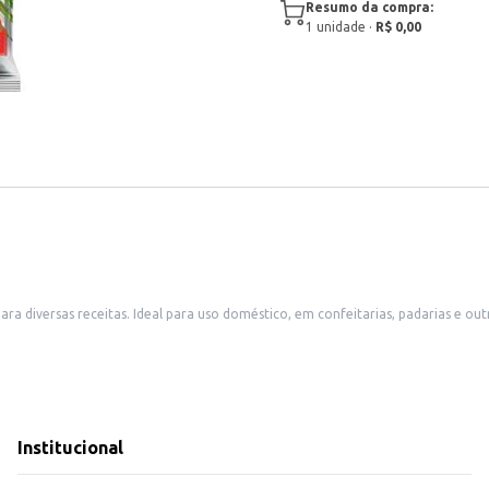
Resumo da compra:
1
unidade
·
R$ 0,00
 diversas receitas. Ideal para uso doméstico, em confeitarias, padarias e ou
s.
Institucional
aberto.
iversas aplicações, seja em casa ou em seu negócio. Sua textura e aroma contr