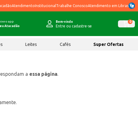
acadão
Atendimento
Institucional
Trabalhe Conosco
Atendimento em Libras
ixe o app
0
Bem-vindo
Entre ou cadastre-se
eu Atacadão
ês
Leites
Cafés
Super Ofertas
rrespondam a
essa página
.
tamente.