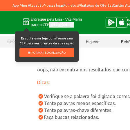
App Meu Atacadão
Nossas lojas
Folhetos
WhatsApp de Ofertas
Cartão At
Entregue pela Loja - Vila Maria
Ba
para o CEP
02170-901
M
Escolha uma loja ou informe seu
Limpeza
Chocolates
Higiene
Beb
CEP para ver ofertas da sua região
INFORMAR LOCALIZAÇÃO
oops, não encontramos resultados que co
Dicas:
Verifique se a palavra foi digitada corre
Tente palavras menos específicas.
Tente palavras-chave diferentes.
Faça buscas relacionadas.