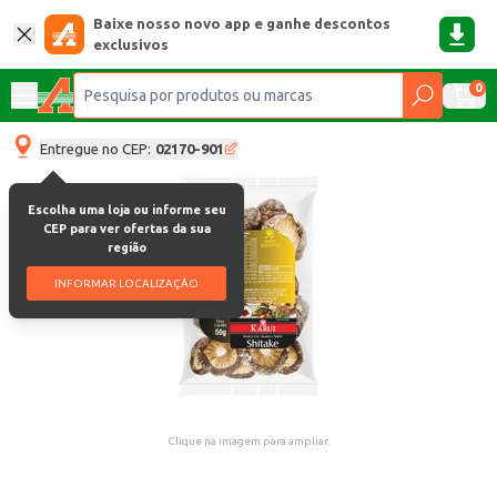
Baixe nosso novo app e ganhe descontos
exclusivos
0
Entregue no CEP:
02170-901
Escolha uma loja ou informe seu
CEP para ver ofertas da sua
região
INFORMAR LOCALIZAÇÃO
Clique na imagem para ampliar.