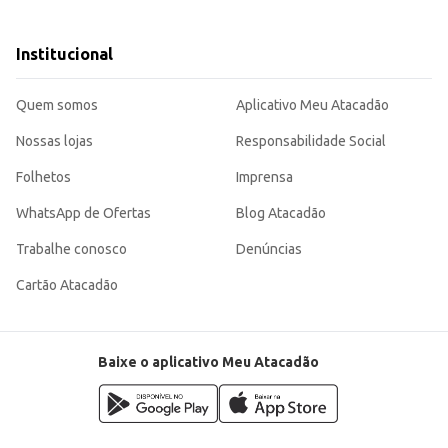
ção da criança, criando histórias e brincadeiras.
Institucional
ivertido da criança, oferecendo um brinquedo seguro e estimulante.
Quem somos
Aplicativo Meu Atacadão
Nossas lojas
Responsabilidade Social
Folhetos
Imprensa
WhatsApp de Ofertas
Blog Atacadão
Trabalhe conosco
Denúncias
Cartão Atacadão
Baixe o aplicativo Meu Atacadão