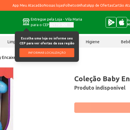
App Meu Atacadão
Nossas lojas
Folhetos
WhatsApp de Ofertas
Cartão At
Entregue pela Loja - Vila Maria
Ba
para o CEP
02170-901
M
Escolha uma loja ou informe seu
Limpeza
Chocolates
Higiene
Beb
CEP para ver ofertas da sua região
INFORMAR LOCALIZAÇÃO
 Encaixes Anjo un
Coleção Baby En
Produto indisponível