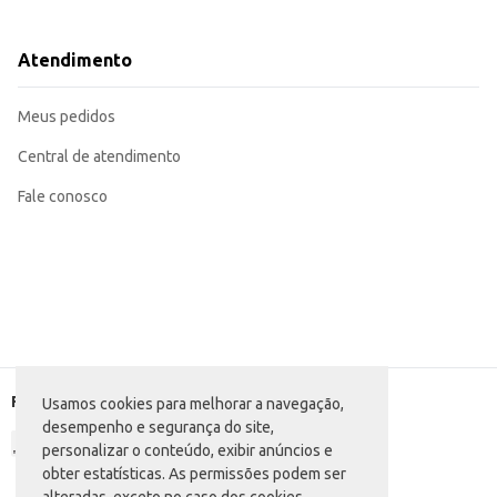
Supervisione sempre as crianças durante o uso do brinquedo.
Incentive a criança a explorar as diferentes formas de encaixe das peças.
Utilize o brinquedo como ferramenta para estimular a criatividade e a imagina
Atendimento
Ideal para atividades em grupo, promovendo a interação social.
A Coleção Baby Encaixes Anjo contribui para o desenvolvimento saudável e d
Meus pedidos
Central de atendimento
Fale conosco
Formas de pagamento
Usamos cookies para melhorar a navegação,
desempenho e segurança do site,
personalizar o conteúdo, exibir anúncios e
obter estatísticas. As permissões podem ser