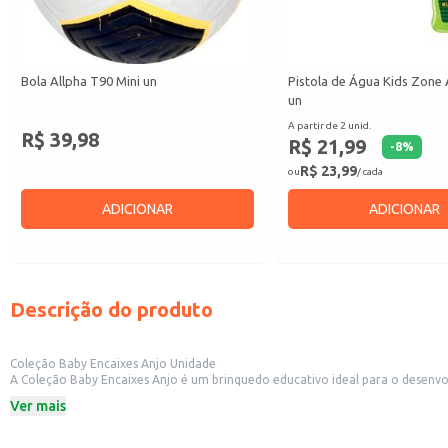
Bola Allpha T90 Mini un
Pistola de Água Kids Zone 
un
A partir de 2 unid.
R$ 39,98
R$ 21,99
-
8
%
R$ 23,99
ou
/ cada
ADICIONAR
ADICIONAR
Descrição do produto
Coleção Baby Encaixes Anjo Unidade
A Coleção Baby Encaixes Anjo é um brinquedo educativo ideal para o desenvolv
crianças. A praticidade do produto o torna perfeito para uso doméstico, em c
Ver mais
Marca: Anjo
Categoria: Brinquedo
Dicas de Uso: