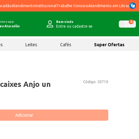
acadão
Atendimento
Institucional
Trabalhe Conosco
Atendimento em Libras
ixe o app
0
Bem-vindo
Entre ou cadastre-se
eu Atacadão
ês
Leites
Cafés
Super Ofertas
Código:
20710
caixes Anjo un
Adicionar