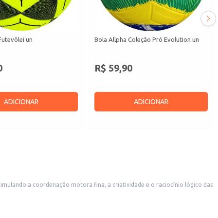
Futevôlei un
Bola Allpha Coleção Pró Evolution un
0
R$ 59,90
ADICIONAR
ADICIONAR
imulando a coordenação motora fina, a criatividade e o raciocínio lógico das