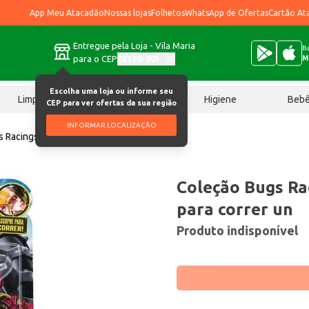
App Meu Atacadão
Nossas lojas
Folhetos
WhatsApp de Ofertas
Cartão At
Entregue pela Loja - Vila Maria
Ba
para o CEP
02170-901
M
Escolha uma loja ou informe seu
Limpeza
Chocolates
Higiene
Beb
CEP para ver ofertas da sua região
INFORMAR LOCALIZAÇÃO
 Racings DTC Assopre para correr un
Coleção Bugs Ra
para correr un
Produto indisponível