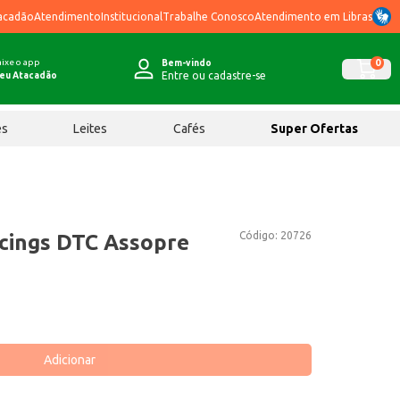
acadão
Atendimento
Institucional
Trabalhe Conosco
Atendimento em Libras
ixe o app
0
Bem-vindo
Entre ou cadastre-se
eu Atacadão
ês
Leites
Cafés
Super Ofertas
Código:
20726
cings DTC Assopre
Adicionar