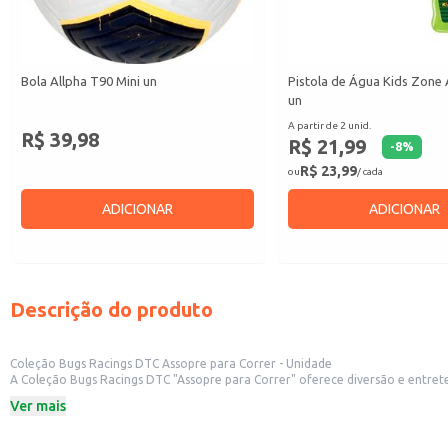
Bola Allpha T90 Mini un
Pistola de Água Kids Zone 
un
A partir de 2 unid.
R$ 39,98
R$ 21,99
-
8
%
R$ 23,99
ou
/ cada
ADICIONAR
ADICIONAR
Descrição do produto
Coleção Bugs Racings DTC Assopre para Correr - Unidade
A Coleção Bugs Racings DTC "Assopre para Correr" oferece diversão e entret
outros estabelecimentos comerciais que trabalham com produtos infantis.
Ver mais
Marca: DTC
Categoria: Brinquedo
Dicas de Uso: