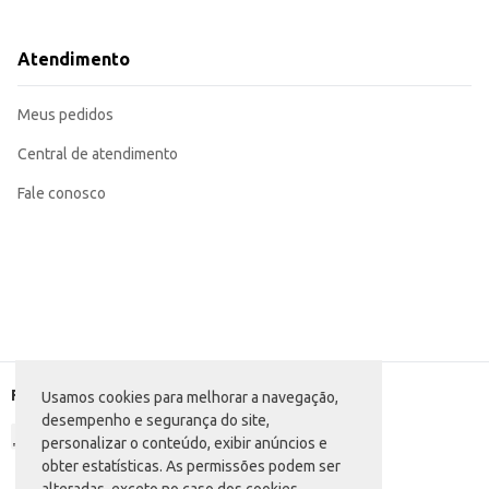
Ideal para brincadeiras individuais ou em grupo.
Incentiva a coordenação motora e a criatividade.
Perfeito para festas de aniversário e eventos infantis.
Atendimento
A Coleção Bugs Racings DTC "Assopre para Correr" proporciona momentos de al
Meus pedidos
Central de atendimento
Fale conosco
Formas de pagamento
Usamos cookies para melhorar a navegação,
desempenho e segurança do site,
personalizar o conteúdo, exibir anúncios e
obter estatísticas. As permissões podem ser