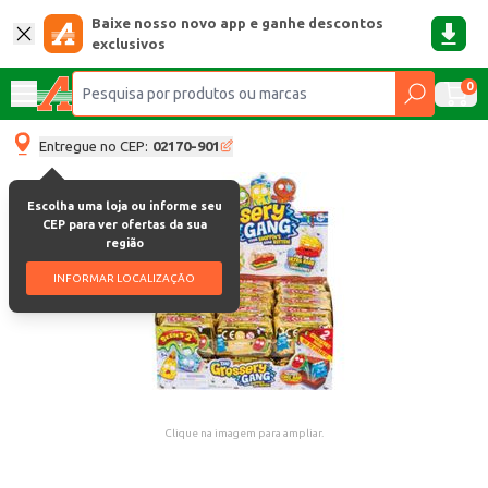
Baixe nosso novo app e ganhe descontos
exclusivos
0
Entregue no CEP:
02170-901
Escolha uma loja ou informe seu
CEP para ver ofertas da sua
região
INFORMAR LOCALIZAÇÃO
Clique na imagem para ampliar.