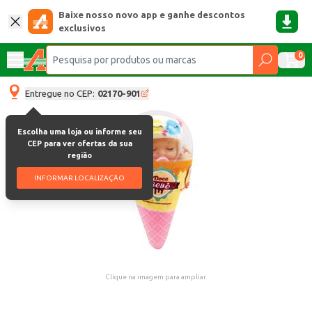
Baixe nosso novo app e ganhe descontos
exclusivos
0
Entregue no CEP:
02170-901
Escolha uma loja ou informe seu
CEP para ver ofertas da sua
região
INFORMAR LOCALIZAÇÃO
Clique na imagem para ampliar.