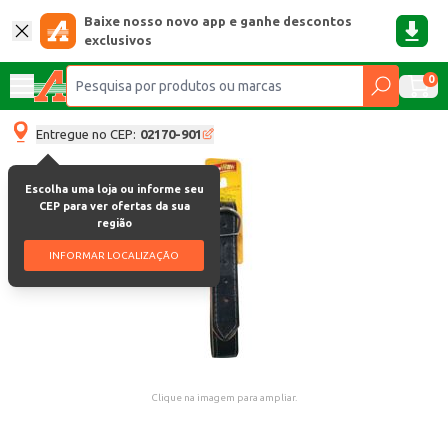
Baixe nosso novo app e ganhe descontos
exclusivos
0
Entregue no CEP:
02170-901
Escolha uma loja ou informe seu
CEP para ver ofertas da sua
região
INFORMAR LOCALIZAÇÃO
Clique na imagem para ampliar.