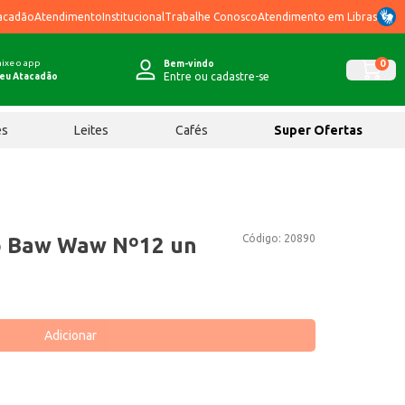
acadão
Atendimento
Institucional
Trabalhe Conosco
Atendimento em Libras
ixe o app
0
Bem-vindo
Entre ou cadastre-se
eu Atacadão
ês
Leites
Cafés
Super Ofertas
Código:
20890
ro Baw Waw Nº12 un
Adicionar