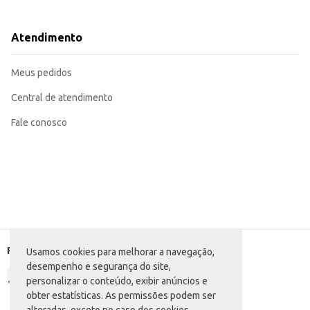
Recomendada para revenda em pet shops e lojas de artigos para animais.
Adequada para uso doméstico, garantindo segurança e controle durante os p
A Coleira de Couro Baw Waw Nº12 oferece uma boa relação custo-benefício, sendo uma escolha p
Atendimento
opção popular para uso diário.
Marca: Baw Waw
Departamento: Pet Shop
Meus pedidos
Categoria: Brinquedo e acessório
EAN: 60061951
Central de atendimento
Fale conosco
Formas de pagamento
Usamos cookies para melhorar a navegação,
desempenho e segurança do site,
personalizar o conteúdo, exibir anúncios e
obter estatísticas. As permissões podem ser