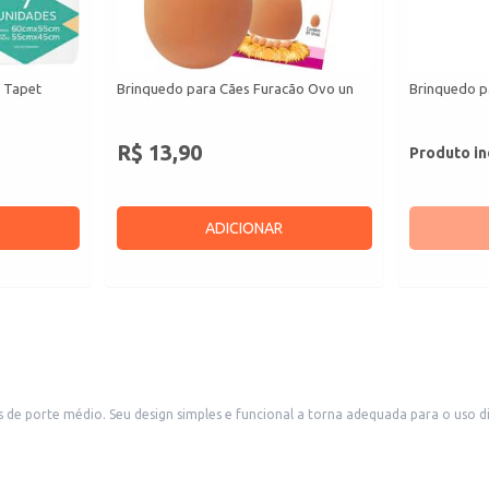
s Tapet
Brinquedo para Cães Furacão Ovo un
Brinquedo p
R$ 13,90
Produto in
ADICIONAR
forto ao animal. Ideal para uso em passeios
s de desgaste.
l, permitindo a passagem de dois dedos entre a coleira e o pescoço do cão.