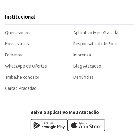
asseios.
rática e eficiente para donos de cães que buscam um acessório confiável e duradouro. Sua resis
Institucional
Quem somos
Aplicativo Meu Atacadão
Nossas lojas
Responsabilidade Social
Folhetos
Imprensa
WhatsApp de Ofertas
Blog Atacadão
Trabalhe conosco
Denúncias
Cartão Atacadão
Baixe o aplicativo Meu Atacadão