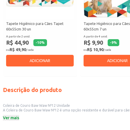
Tapete Higiênico para Cães Tapet
Tapete Higiênico para Cãe
60x55cm 30 un
60x55cm 7 un
A partir de 2 unid.
A partir de 4 unid.
R$ 44,90
R$ 9,90
-
10
%
-
9
%
R$ 49,90
R$ 10,90
ou
/ cada
ou
/ cada
ADICIONAR
ADICIONAR
Descrição do produto
Coleira de Couro Baw Waw Nº12 Unidade
A Coleira de Couro Baw Waw Nº12 é uma opção resistente e durável para cães de porte médio. Seu design simples e funcional a torna adequada para o uso diário, oferecendo segurança e con
e atividades ao ar livre.
Ver mais
Dicas de uso:
Verifique regularmente o estado da coleira, substituindo-a se apresentar sinai
Ajuste o tamanho da coleira para garantir o conforto e a segurança do anima