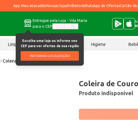
App Meu Atacadão
Nossas lojas
Folhetos
WhatsApp de Ofertas
Cartão At
Entregue pela Loja - Vila Maria
Ba
para o CEP
02170-901
M
Escolha uma loja ou informe seu
Limpeza
Chocolates
Higiene
Beb
CEP para ver ofertas da sua região
INFORMAR LOCALIZAÇÃO
Coleira de Couro Baw Waw Nº12 un
Coleira de Cou
Produto indisponível