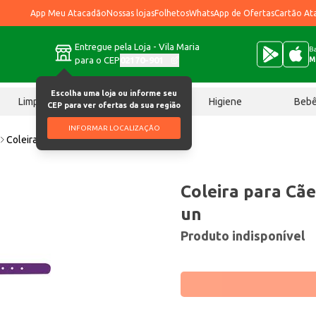
App Meu Atacadão
Nossas lojas
Folhetos
WhatsApp de Ofertas
Cartão At
Entregue pela Loja - Vila Maria
Ba
para o CEP
02170-901
M
Escolha uma loja ou informe seu
Limpeza
Chocolates
Higiene
Beb
CEP para ver ofertas da sua região
INFORMAR LOCALIZAÇÃO
Coleira para Cães Furacão Couro N°4 un
Coleira para Cã
un
Produto indisponível