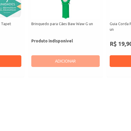
s Tapet
Brinquedo para Cães Baw Waw G un
Guia Corda 
un
Produto indisponível
R$ 19,9
ADICIONAR