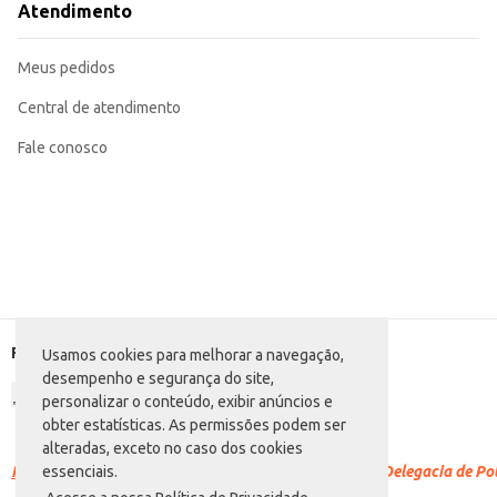
Atendimento
Meus pedidos
Central de atendimento
Fale conosco
Formas de pagamento
Usamos cookies para melhorar a navegação,
desempenho e segurança do site,
personalizar o conteúdo, exibir anúncios e
obter estatísticas. As permissões podem ser
alteradas, exceto no caso dos cookies
Racismo é crime.
Denuncie. Disque 100 ou procure a Delegacia de Polí
essenciais.