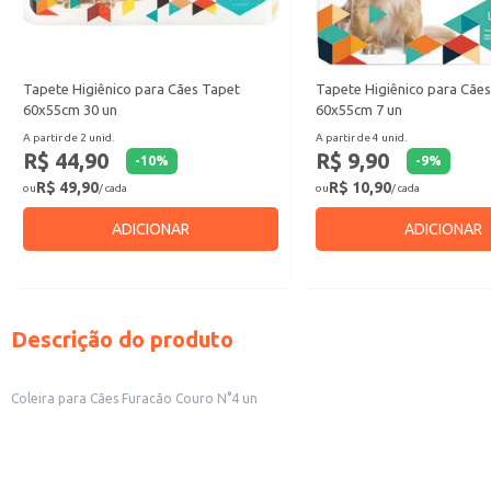
Tapete Higiênico para Cães Tapet
Tapete Higiênico para Cãe
60x55cm 30 un
60x55cm 7 un
A partir de 2 unid.
A partir de 4 unid.
R$ 44,90
R$ 9,90
-
10
%
-
9
%
R$ 49,90
R$ 10,90
ou
/ cada
ou
/ cada
ADICIONAR
ADICIONAR
Descrição do produto
Coleira para Cães Furacão Couro N°4 un