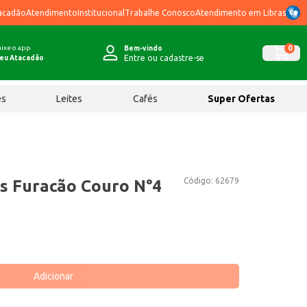
acadão
Atendimento
Institucional
Trabalhe Conosco
Atendimento em Libras
ixe o app
0
Bem-vindo
Entre ou cadastre-se
eu Atacadão
ês
Leites
Cafés
Super Ofertas
Código:
62679
es Furacão Couro N°4
Adicionar