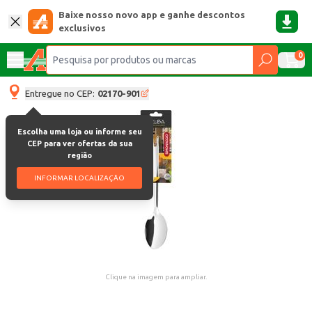
Baixe nosso novo app e ganhe descontos
exclusivos
0
Entregue no CEP:
02170-901
Escolha uma loja ou informe seu
CEP para ver ofertas da sua
região
INFORMAR LOCALIZAÇÃO
Clique na imagem para ampliar.