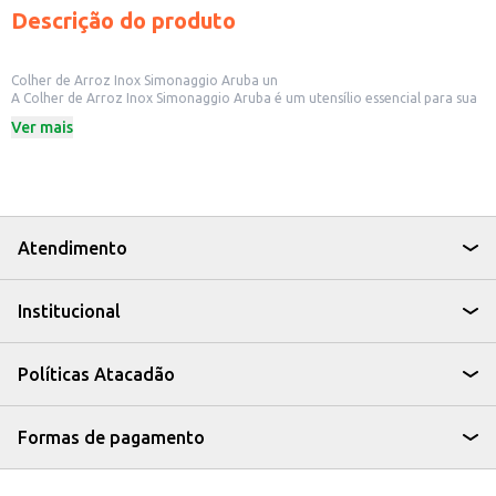
Descrição do produto
Colher de Arroz Inox Simonaggio Aruba un
A Colher de Arroz Inox Simonaggio Aruba é um utensílio essencial para sua
cozinha, ideal para servir arroz com praticidade e elegância. Fabricada em
Ver mais
aço inoxidável, oferece durabilidade e resistência, além de um design que
combina com diversos estilos de cozinha.
Dicas de Uso:
Sirva arroz em refeições diárias, como almoço e jantar.
Utilize em eventos e celebrações para servir seus convidados.
Combine com outros utensílios da linha Simonaggio para uma cozinha
completa.
Atendimento
A Colher de Arroz Inox Simonaggio Aruba é uma escolha prática e funcional
para o seu dia a dia na cozinha, facilitando o preparo e a apresentação de
suas refeições.
Institucional
Políticas Atacadão
Formas de pagamento