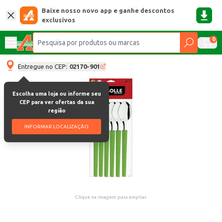
Baixe nosso novo app e ganhe descontos
exclusivos
0
Entregue no CEP:
02170-901
Escolha uma loja ou informe seu
CEP para ver ofertas da sua
região
INFORMAR LOCALIZAÇÃO
Clique na imagem para ampliar.