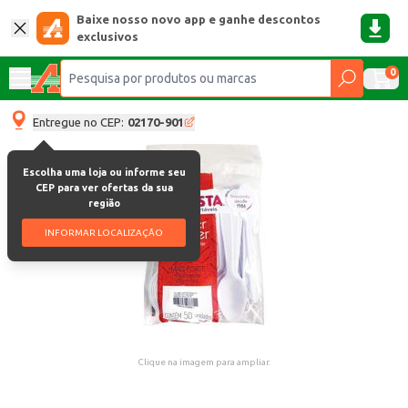
Baixe nosso novo app e ganhe descontos
exclusivos
0
Entregue no CEP:
02170-901
Escolha uma loja ou informe seu
CEP para ver ofertas da sua
região
INFORMAR LOCALIZAÇÃO
Clique na imagem para ampliar.