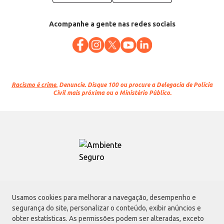
Acompanhe a gente nas redes sociais
Racismo é crime.
Denuncie. Disque 100 ou procure a Delegacia de Polícia
Civil mais próxima ou o Ministério Público.
Atacadão S.A.
Usamos cookies para melhorar a navegação, desempenho e
Avenida Morvan Dias de Figueiredo, 6169, Vila Maria, São Paulo - SP | CEP
segurança do site, personalizar o conteúdo, exibir anúncios e
02170-901 | CNPJ: 75.315.333/0001-09
obter estatísticas. As permissões podem ser alteradas, exceto