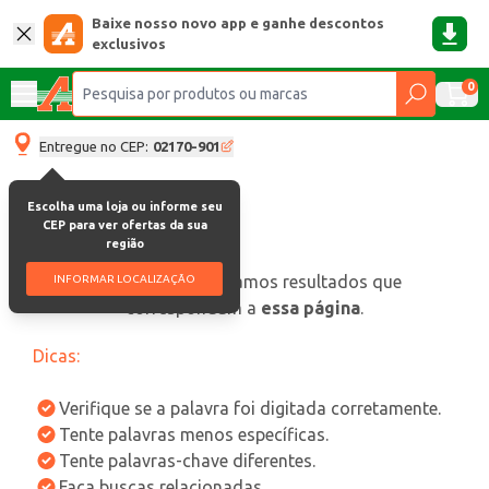
Baixe nosso novo app e ganhe descontos
exclusivos
0
Entregue no CEP:
02170-901
Escolha uma loja ou informe seu
CEP para ver ofertas da sua
região
oops, não encontramos resultados que
INFORMAR LOCALIZAÇÃO
correspondam a
essa página
.
Dicas:
Verifique se a palavra foi digitada corretamente.
Tente palavras menos específicas.
Tente palavras-chave diferentes.
Faça buscas relacionadas.